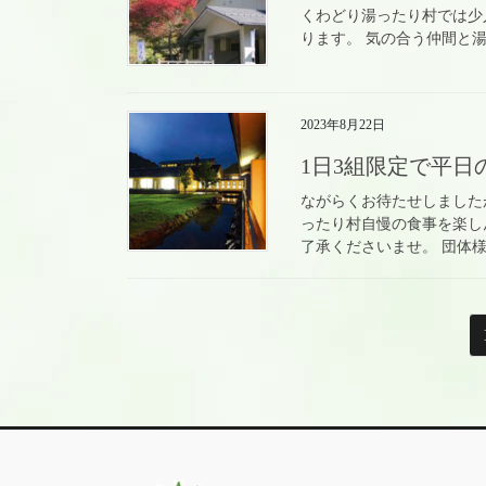
くわどり湯ったり村では少
ります。 気の合う仲間と
2023年8月22日
1日3組限定で平日
ながらくお待たせしましたが
ったり村自慢の食事を楽し
了承くださいませ。 団体様
投
稿
の
ペ
ー