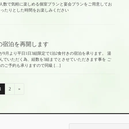
人数で気軽に楽しめる個室プランと宴会プランをご用意してお
湯ったりとした時間をお楽しみください
の宿泊を再開します
9月より平日1日3組限定で1泊2食付きの宿泊を承ります。 湯
んでいただく為、組数を3組までとさせていただきます事を ご
のご予約も承りますので同級 […]
固
固
1
2
»
定
定
ペ
ペ
ー
ー
ジ
ジ