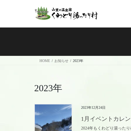
コ
ナ
ン
ビ
テ
ゲ
ン
ー
ツ
シ
へ
ョ
ス
ン
キ
に
ッ
移
HOME
お知らせ
2023年
プ
動
2023年
2023年12月24日
1月イベントカレ
2024年もくわどり湯った