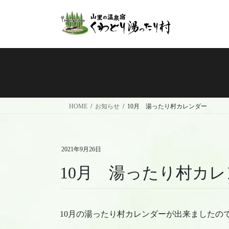
コ
ナ
ン
ビ
テ
ゲ
ン
ー
ツ
シ
へ
ョ
ス
ン
キ
に
ッ
移
HOME
お知らせ
10月 湯ったり村カレンダー
プ
動
2021年9月26日
10月 湯ったり村カ
10月の湯ったり村カレンダーが出来ましたの