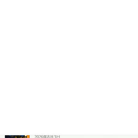
次の記事
ハロウィンバイキング＆ミニ四
駆体験会
2023年10月22日
お気軽にお問い合わせください。
025-541-2611
ネット予約はこちら
最近の投稿
夏季＆お盆前後の営業のご案内
2026年8月3日